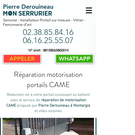
Pierre Derouineau
Serrurier
-
Installateur Portail sur mesure
-
Vitrier
-
Ferronnerie d'art
02.38.85.84.16
06.16.25.55.07
N° siret :
88158065800014
APPELER
WHATSAPP
Réparation motorisation
portails CAME
Redonnez vie à votre portail coulissant ou battant
avec le service de
réparation de motorisation
CAME
proposé par
Pierre Derouineau à Montargis
et villes voisines