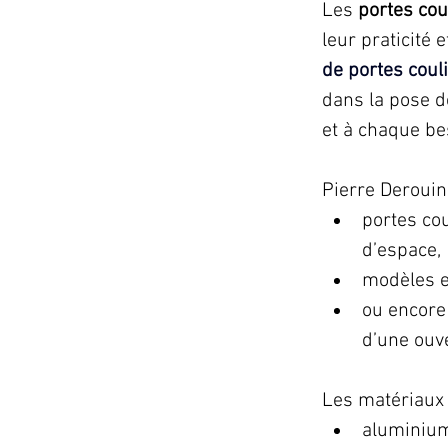
Les 
portes cou
leur praticité 
de portes coul
dans la pose d
et à chaque be
Pierre Derouin
portes co
d’espace, 
modèles e
ou encore 
d’une ouve
Les matériaux 
aluminium