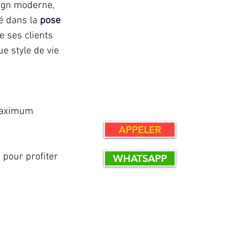
sign moderne, 
é dans la 
pose 
 ses clients 
e style de vie 
maximum 
APPELER
 pour profiter 
WHATSAPP