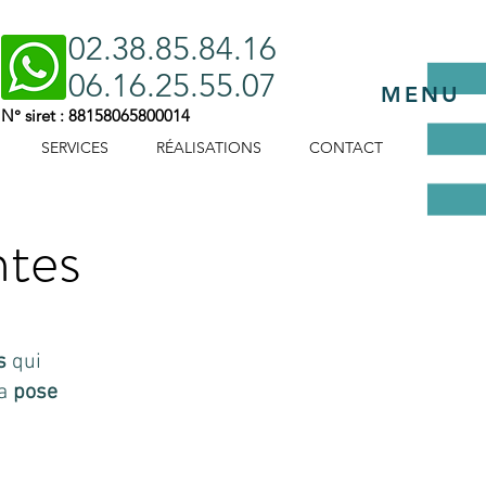
02.38.85.84.16
06.16.25.55.07
MENU
N° siret : 88158065800014
SERVICES
RÉALISATIONS
CONTACT
AVIS
ntes
s
qui
la
pose