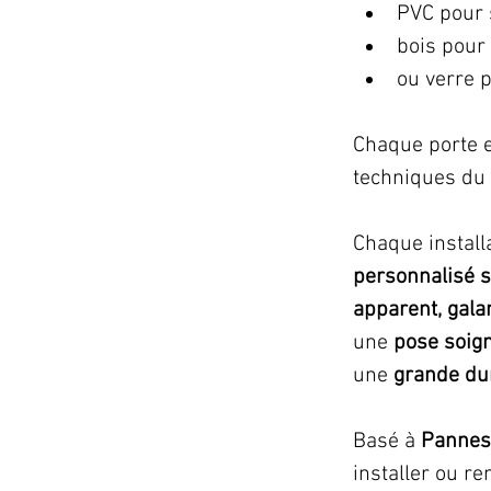
PVC pour s
bois pour
ou verre 
Chaque porte e
techniques du
Chaque install
personnalisé s
apparent, gala
une 
pose soig
une 
grande dur
Basé à 
Pannes
installer ou r