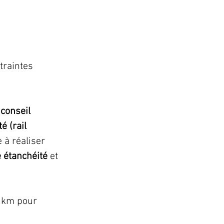
traintes 
conseil 
 (rail 
 à réaliser 
e étanchéité
 et 
0 km pour 